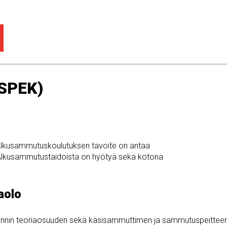
(SPEK)
 Alkusammutuskoulutuksen tavoite on antaa
 Alkusammutustaidoista on hyötyä sekä kotona
aolo
 tunnin teoriaosuuden sekä käsisammuttimen ja sammutuspeittee