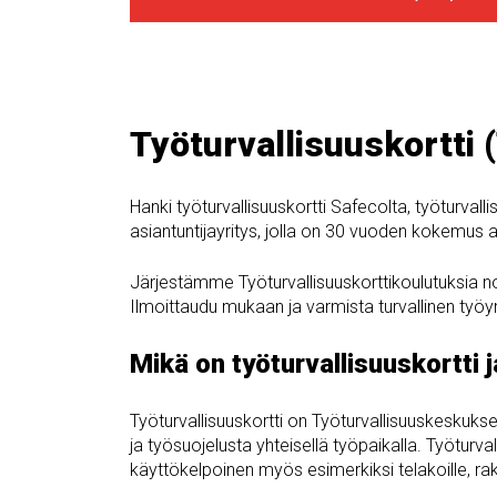
Työturvallisuuskortti 
Hanki työturvallisuuskortti Safecolta, työturval
asiantuntijayritys, jolla on 30 vuoden kokemus a
Järjestämme Työturvallisuuskorttikoulutuksia no
Ilmoittaudu mukaan ja varmista turvallinen työympä
Mikä on työturvallisuuskortti j
Työturvallisuuskortti on Työturvallisuuskeskuks
ja työsuojelusta yhteisellä työpaikalla. Työturvall
käyttökelpoinen myös esimerkiksi telakoille, raken