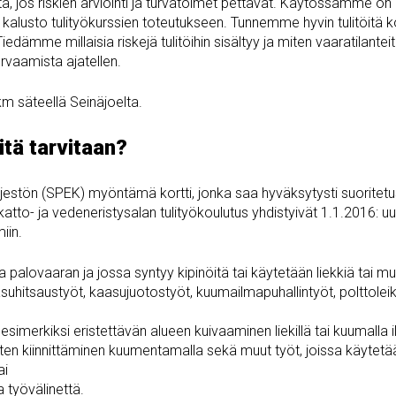
a, jos riskien arviointi ja turvatoimet pettävät. Käytössämme on 
a kalusto tulityökurssien toteutukseen. Tunnemme hyvin tulitöitä 
edämme millaisia riskejä tulitöihin sisältyy ja miten vaaratilante
rvaamista ajatellen.
m säteellä Seinäjoelta.
itä tarvitaan?
jestön (SPEK) myöntämä kortti, jonka saa hyväksytysti suoritetu
atto- ja vedeneristysalan tulityökoulutus yhdistyivät 1.1.2016: uus
iin.
aa palovaaran ja jossa syntyy kipinöitä tai käytetään liekkiä tai 
asuhitsaustyöt, kaasujuotostyöt, kuumailmapuhallintyöt, polttole
t esimerkiksi eristettävän alueen kuivaaminen liekillä tai kuumalla i
ten kiinnittäminen kuumentamalla sekä muut työt, joissa käytetä
ai
työvälinettä.