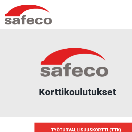
Siirry
Safeco
sisältöön
Oy
Korttikoulutukset
TYÖTURVALLISUUSKORTTI (TTK)