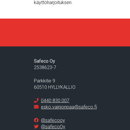
käyttöharjoituksen.
Safeco Oy
2538623-7
Parkkitie 9
60510 HYLLYKALLIO
0440 830 007
esko.vainionpaa@safeco.fi
@safecooy
@safecoOy