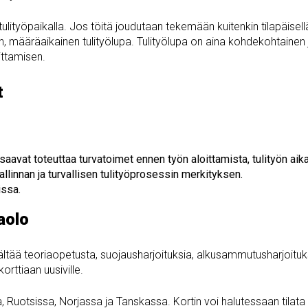
tulityöpaikalla. Jos töitä joudutaan tekemään kuitenkin tilapäisell
llinen, määräaikainen tulityölupa. Tulityölupa on aina kohdekohtainen 
ittamisen.
t
osaavat toteuttaa turvatoimet ennen työn aloittamista, tulityön aik
linnan ja turvallisen tulityöprosessin merkityksen.
issa.
aolo
sältää teoriaopetusta, suojausharjoituksia, alkusammutusharjoitu
rttiaan uusiville.
, Ruotsissa, Norjassa ja Tanskassa. Kortin voi halutessaan tilat