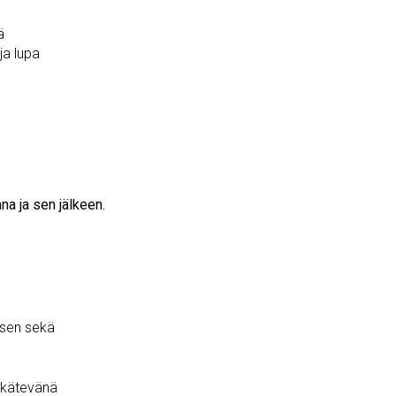
ä
ja lupa
ana ja sen jälkeen.
ksen sekä
a kätevänä