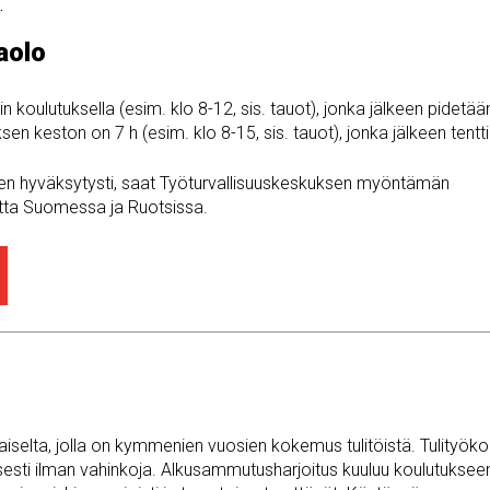
.
aolo
 koulutuksella (esim. klo 8-12, sis. tauot), jonka jälkeen pidetään
en keston on 7 h (esim. klo 8-15, sis. tauot), jonka jälkeen tentti
uksen hyväksytysti, saat Työturvallisuuskeskuksen myöntämän
uotta Suomessa ja Ruotsissa.
ilaiselta, jolla on kymmenien vuosien kokemus tulitöistä. Tulityök
lisesti ilman vahinkoja. Alkusammutusharjoitus kuuluu koulutuksee