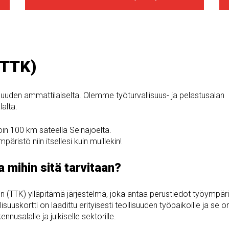
(TTK)
lisuuden ammattilaiselta. Olemme työturvallisuus- ja pelastusalan
lalta.
in 100 km säteellä Seinäjoelta.
ristö niin itsellesi kuin muillekin!
a mihin sitä tarvitaan?
en (TTK) ylläpitämä järjestelmä, joka antaa perustiedot työympär
isuuskortti on laadittu erityisesti teollisuuden työpaikoille ja se o
nusalalle ja julkiselle sektorille.