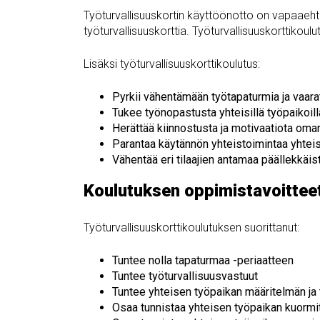
Työturvallisuuskortin käyttöönotto on vapaaehtoi
työturvallisuuskorttia. Työturvallisuuskorttikou
Lisäksi työturvallisuuskorttikoulutus:
Pyrkii vähentämään työtapaturmia ja vaarat
Tukee työnopastusta yhteisillä työpaikoill
Herättää kiinnostusta ja motivaatiota om
Parantaa käytännön yhteistoimintaa yhteisill
Vähentää eri tilaajien antamaa päällekkäis
Koulutuksen oppimistavoittee
Työturvallisuuskorttikoulutuksen suorittanut:
Tuntee nolla tapaturmaa -periaatteen
Tuntee työturvallisuusvastuut
Tuntee yhteisen työpaikan määritelmän ja t
Osaa tunnistaa yhteisen työpaikan kuormit