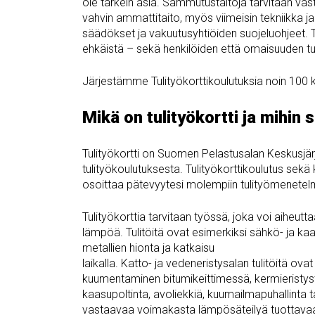
ole tärkein asia. Sammutustaitoja tarvitaan vast
vahvin ammattitaito, myös viimeisin tekniikka j
säädökset ja vakuutusyhtiöiden suojeluohjeet. Ti
ehkäistä – sekä henkilöiden että omaisuuden tu
Järjestämme Tulityökorttikoulutuksia noin 100 k
Mikä on tulityökortti ja mihin s
Tulityökortti on Suomen Pelastusalan Keskusjär
tulityökoulutuksesta. Tulityökorttikoulutus sekä k
osoittaa pätevyytesi molempiin tulityömenetelm
Tulityökorttia tarvitaan työssä, joka voi aiheutt
lämpöä. Tulitöitä ovat esimerkiksi sähkö- ja ka
metallien hionta ja katkaisu
laikalla. Katto- ja vedeneristysalan tulitöitä ova
kuumentaminen bitumikeittimessä, kermieristys
kaasupoltinta, avoliekkiä, kuumailmapuhallinta t
vastaavaa voimakasta lämpösäteilyä tuottavaa 