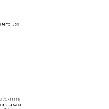
 tentti. Jos
.
oulutuksessa
n mutta se ei