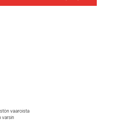
istön vaaroista
n varsin