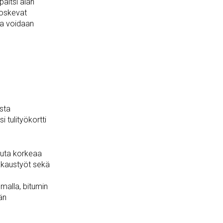
paitsi alan
koskevat
ita voidaan
sta
i tulityökortti
muuta korkeaa
ikkaustyöt sekä
lmalla, bitumin
än