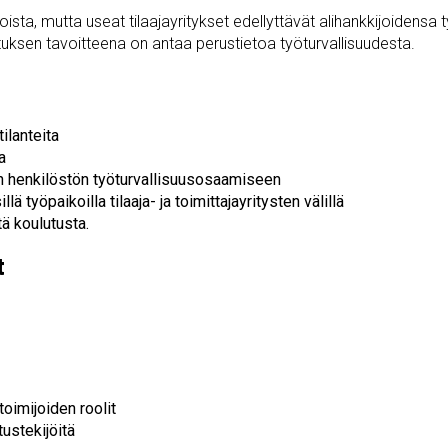
sta, mutta useat tilaajayritykset edellyttävät alihankkijoidensa t
lutuksen tavoitteena on antaa perustietoa työturvallisuudesta.
ilanteita
a
an henkilöstön työturvallisuusosaamiseen
ä työpaikoilla tilaaja- ja toimittajayritysten välillä
tä koulutusta.
t
oimijoiden roolit
ustekijöitä