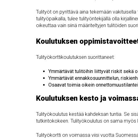
Tulityöt on pyrittävä aina tekemään vakituisella 
tulityöpaikalla, tulee tulityöntekijällä olla kirja
oikeuttaa vain siinä määriteltyjen tulitöiden suor
Koulutuksen oppimistavoittee
Tulityökorttikoulutuksen suorittaneet:
Ymmärtävät tulitöihin liittyvät riskit sekä 
Ymmärtävät ennakkosuunnittelun, riskienhal
Osaavat toimia oikein onnettomuustilante
Koulutuksen kesto ja voimass
Tulityökoulutus kestää kahdeksan tuntia. Se si
tutkintokokeen. Tulityökoulutus on sama myös ko
Tulityökortti on voimassa viisi vuotta Suomessa