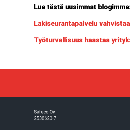
Lue tästä uusimmat blogimme
Lakiseurantapalvelu vahvistaa 
Työturvallisuus haastaa yrityk
Safeco Oy
2538623-7