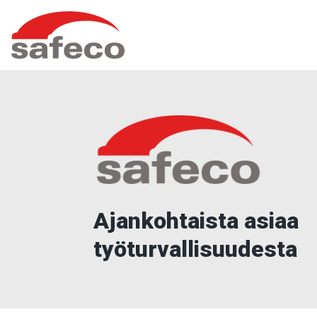
Siirry
Safeco
sisältöön
Oy
Ajankohtaista asiaa
työturvallisuudesta