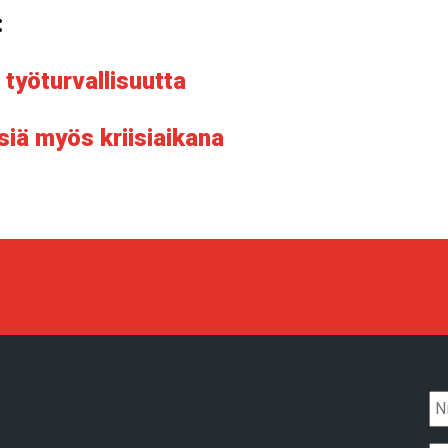
:
työturvallisuutta
siä myös kriisiaikana
Ni